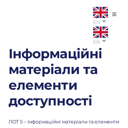
Skip
to
Toggle
content
EN
Naviga
About
EN
Projec
Інформаційні
матеріали та
Succes
елементи
News
доступності
Partne
ЛОТ 5 – Інформаційні матеріали та елементи
Conta