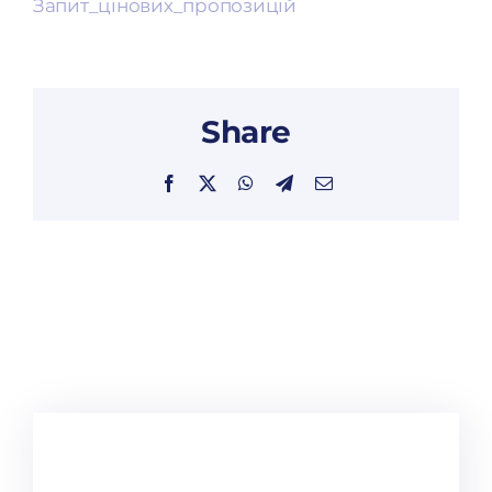
Запит_цінових_пропозицій
Share
Facebook
X
WhatsApp
Telegram
Email