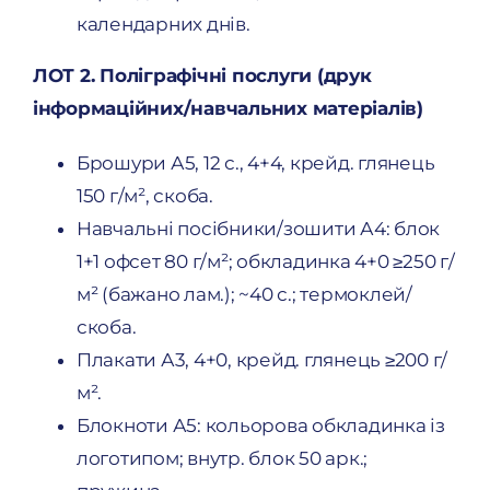
календарних днів.
ЛОТ 2. Поліграфічні послуги (друк
інформаційних/навчальних матеріалів)
Брошури А5, 12 с., 4+4, крейд. глянець
150 г/м², скоба.
Навчальні посібники/зошити А4: блок
1+1 офсет 80 г/м²; обкладинка 4+0 ≥250 г/
м² (бажано лам.); ~40 с.; термоклей/
скоба.
Плакати А3, 4+0, крейд. глянець ≥200 г/
м².
Блокноти А5: кольорова обкладинка із
логотипом; внутр. блок 50 арк.;