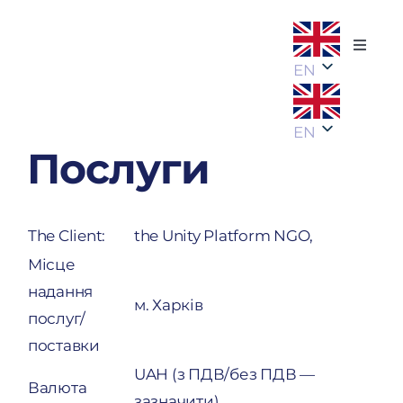
Skip
to
Toggle
content
EN
Naviga
About
EN
Projec
Послуги
Succes
The Client:
the Unity Platform NGO,
Місце
News
надання
м. Харків
послуг/
Partne
поставки
UAH (з ПДВ/без ПДВ —
Валюта
Conta
зазначити)