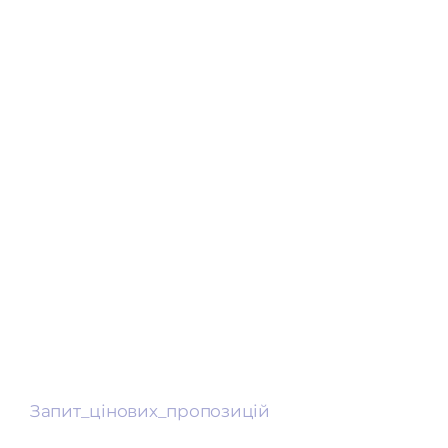
Запит_цінових_пропозицій