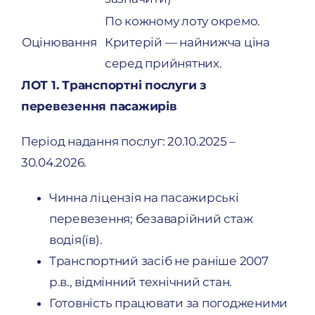
По кожному лоту окремо.
Repor
Оцінювання
Критерій — найнижча ціна
серед прийнятних.
Donat
ЛОТ 1. Транспортні послуги з
перевезення пасажирів
Період надання послуг: 20.10.2025 –
30.04.2026.
Чинна ліцензія на пасажирські
перевезення; безаварійний стаж
водія(їв).
Транспортний засіб не раніше 2007
р.в., відмінний технічний стан.
Готовність працювати за погодженими