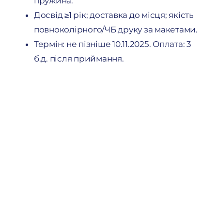
пружина.
Досвід ≥1 рік; доставка до місця; якість
повноколірного/ЧБ друку за макетами.
Термін: не пізніше 10.11.2025. Оплата: 3
б.д. після приймання.